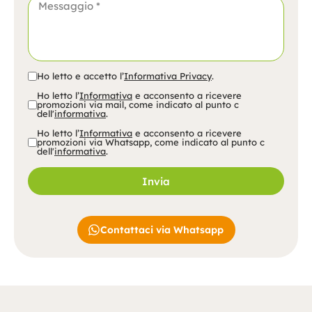
Ho letto e accetto l’
Informativa Privacy
.
Ho letto l’
Informativa
e acconsento a ricevere
promozioni via mail, come indicato al punto c
dell'
informativa
.
Ho letto l’
Informativa
e acconsento a ricevere
promozioni via Whatsapp, come indicato al punto c
dell'
informativa
.
Invia
A
lt
e
Contattaci via Whatsapp
r
n
a
ti
v
e
: