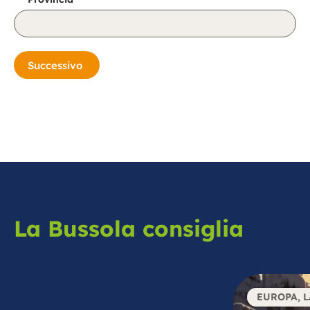
Successivo
A
lt
e
r
n
a
ti
v
e
:
La Bussola consiglia
EUROPA
,
L