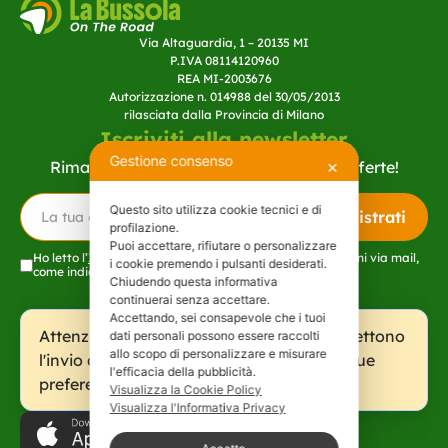
Via Altaguardia, 1 – 20135 MI
P.IVA 08114120960
REA MI-2003676
Autorizzazione n. 014988 del 30/05/2013
rilasciata dalla Provincia di Milano
Iscriviti alla newsletter
Gestione consenso
Rimani aggiornato sulle novità e sulle offerte!
✕
Questo sito utilizza cookie tecnici e di
Registrati
profilazione.
Puoi accettare, rifiutare o personalizzare
Ho letto l’
Informativa
e acconsento a ricevere promozioni via mail,
i cookie premendo i pulsanti desiderati.
come indicato al punto c dell'
informativa
.
Chiudendo questa informativa
A
continuerai senza accettare.
lt
e
Accettando, sei consapevole che i tuoi
r
Attenzione: le tue scelte cookie non permettono
dati personali possono essere raccolti
n
allo scopo di personalizzare e misurare
l'invio del form. Clicca qui per rivedere le tue
a
l'efficacia della pubblicità.
ti
preferenze.
Visualizza la Cookie Policy
v
Visualizza l'Informativa Privacy
e
: