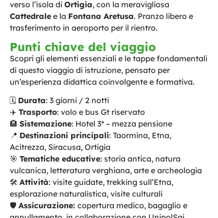
verso l’isola di
Ortigia
, con la meravigliosa
Cattedrale
e la
Fontana Aretusa
. Pranzo libero e
trasferimento in aeroporto per il rientro.
Punti chiave del viaggio
Scopri gli elementi essenziali e le tappe fondamentali
di questo viaggio di istruzione, pensato per
un’esperienza didattica coinvolgente e formativa.
🗓
Durata
: 3 giorni / 2 notti
✈️
Trasporto
: volo e bus Gt riservato
🏨
Sistemazione
: Hotel 3* – mezza pensione
📍
Destinazioni principali
: Taormina, Etna,
Acitrezza, Siracusa, Ortigia
🎯
Tematiche educative
: storia antica, natura
vulcanica, letteratura verghiana, arte e archeologia
🛠
Attività
: visite guidate, trekking sull’Etna,
esplorazione naturalistica, visite culturali
🛡
Assicurazione:
copertura medico, bagaglio e
annullamento, in collaborazione con UnipolSai