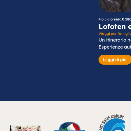
4 o 5 giorni
da
€ 18
Lofoten 
Viaggi per famigli
Un itinerario n
Esperienze aut
Leggi di più