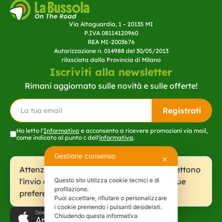
Via Altaguardia, 1 – 20135 MI
P.IVA 08114120960
REA MI-2003676
Autorizzazione n. 014988 del 30/05/2013
rilasciata dalla Provincia di Milano
Iscriviti alla newsletter
Rimani aggiornato sulle novità e sulle offerte!
Registrati
Ho letto l’
Informativa
e acconsento a ricevere promozioni via mail,
come indicato al punto c dell'
informativa
.
A
lt
Gestione consenso
✕
e
r
Attenzione: le tue scelte cookie non permettono
n
Questo sito utilizza cookie tecnici e di
l'invio del form. Clicca qui per rivedere le tue
a
profilazione.
ti
preferenze.
Puoi accettare, rifiutare o personalizzare
v
i cookie premendo i pulsanti desiderati.
e
:
Chiudendo questa informativa