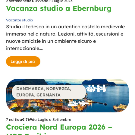
2 settimane
da
€ 2995
dall’1 luglio 2026
Vacanza studio a Ebernburg
Vacanze studio
Studia il tedesco in un autentico castello medievale
immerso nella natura. Lezioni, attività, escursioni e
nuove amicizie in un ambiente sicuro e
internazionale….
Leggi di più
DANIMARCA
,
NORVEGIA
,
EUROPA
,
GERMANIA
7 notti
da
€ 769
da Luglio a Settembre
Crociera Nord Europa 2026 –