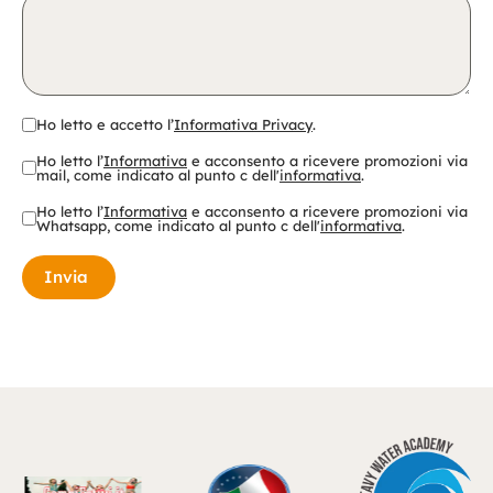
Ho letto e accetto l’
Informativa Privacy
.
Ho letto l’
Informativa
e acconsento a ricevere promozioni via
mail, come indicato al punto c dell'
informativa
.
Ho letto l’
Informativa
e acconsento a ricevere promozioni via
Whatsapp, come indicato al punto c dell'
informativa
.
Invia
A
lt
e
r
n
a
ti
v
e
: