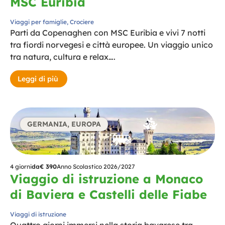
MSC Euribia
Viaggi per famiglie
,
Crociere
Parti da Copenaghen con MSC Euribia e vivi 7 notti
tra fiordi norvegesi e città europee. Un viaggio unico
tra natura, cultura e relax….
Leggi di più
GERMANIA
,
EUROPA
4 giorni
da
€ 390
Anno Scolastico 2026/2027
Viaggio di istruzione a Monaco
di Baviera e Castelli delle Fiabe
Viaggi di istruzione
Quattro giorni immersi nella storia bavarese tra