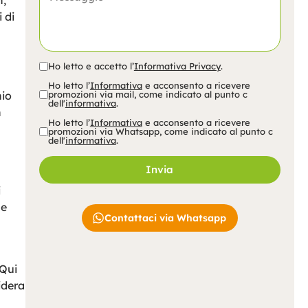
n,
 di
Ho letto e accetto l’
Informativa Privacy
.
Ho letto l’
Informativa
e acconsento a ricevere
nio
promozioni via mail, come indicato al punto c
dell'
informativa
.
n
Ho letto l’
Informativa
e acconsento a ricevere
promozioni via Whatsapp, come indicato al punto c
dell'
informativa
.
Invia
A
i
lt
le
e
Contattaci via Whatsapp
r
n
a
ti
v
 Qui
e
idera
: