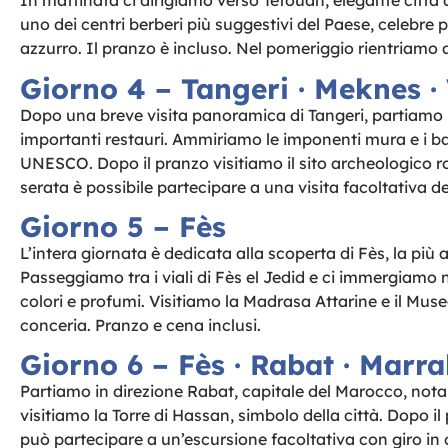
In mattinata ci dirigiamo verso Tetouan, elegante città 
uno dei centri berberi più suggestivi del Paese, celebre pe
azzurro. Il pranzo è incluso. Nel pomeriggio rientriamo a
Giorno 4 – Tangeri · Meknes · V
Dopo una breve visita panoramica di Tangeri, partiamo 
importanti restauri. Ammiriamo le imponenti mura e i ba
UNESCO. Dopo il pranzo visitiamo il sito archeologico r
serata è possibile partecipare a una visita facoltativa del
Giorno 5 – Fès
L’intera giornata è dedicata alla scoperta di Fès, la più 
Passeggiamo tra i viali di Fès el Jedid e ci immergiamo n
colori e profumi. Visitiamo la Madrasa Attarine e il Museo
conceria. Pranzo e cena inclusi.
Giorno 6 – Fès · Rabat · Marr
Partiamo in direzione Rabat, capitale del Marocco, nota c
visitiamo la Torre di Hassan, simbolo della città. Dopo i
può partecipare a un’escursione facoltativa con giro in 