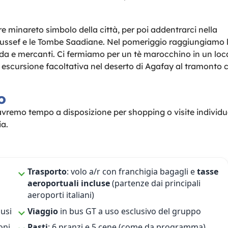
re minareto simbolo della città, per poi addentrarci nella
ussef e le Tombe Saadiane. Nel pomeriggio raggiungiamo 
ada e mercanti. Ci fermiamo per un tè marocchino in un loc
 escursione facoltativa nel deserto di Agafay al tramonto 
o
, avremo tempo a disposizione per shopping o visite individua
ia.
Trasporto
: volo a/r con franchigia bagagli e
tasse
aeroportuali incluse
(partenze dai principali
aeroporti italiani)
usi
Viaggio
in bus GT a uso esclusivo del gruppo
oni
Pasti
: 6 pranzi e 5 cene (come da programma)