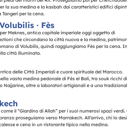
ai piedi dei monti del Rif. Proseguiamo poi per Chefchaoue
r la sua medina e la kasbah dai caratteristici edifici dipinti
 Tangeri per la cena.
olubilis · Fès
per Meknes, antica capitale imperiale oggi oggetto di
stioni che circondano la città nuova e la medina, patrimo
omano di Volubilis, quindi raggiungiamo Fès per la cena. I
la città illuminata.
antica delle Città Imperiali e cuore spirituale del Marocco.
ella vasta medina pedonale di Fès el Bali, tra souk ricchi d
 Najjarine, oltre a laboratori artigianali e a una tradiziona
akech
ome il “Giardino di Allah” per i suoi numerosi spazi verdi.
l pranzo proseguiamo verso Marrakech. All’arrivo, chi lo des
calesse e cena in un ristorante tipico nella medina.