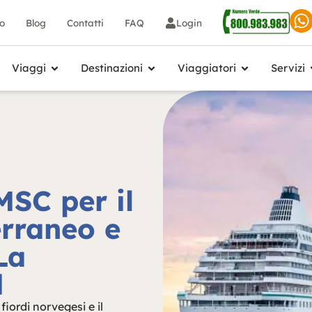
io
Blog
Contatti
FAQ
Login
Viaggi
Destinazioni
Viaggiatori
Servizi
MSC per il
erraneo e
La
d
iordi norvegesi e il