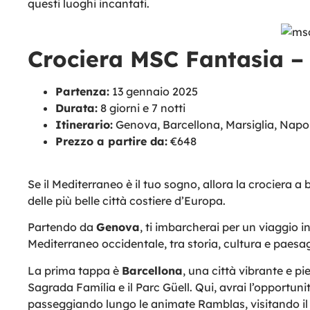
questi luoghi incantati.
Crociera MSC Fantasia –
Partenza:
13 gennaio 2025
Durata:
8 giorni e 7 notti
Itinerario:
Genova, Barcellona, Marsiglia, Napol
Prezzo a partire da:
€648
Se il Mediterraneo è il tuo sogno, allora la crociera a
delle più belle città costiere d’Europa.
Partendo da
Genova
, ti imbarcherai per un viaggio i
Mediterraneo occidentale, tra storia, cultura e paesa
La prima tappa è
Barcellona
, una città vibrante e p
Sagrada Família e il Parc Güell. Qui, avrai l’opportuni
passeggiando lungo le animate Ramblas, visitando il 