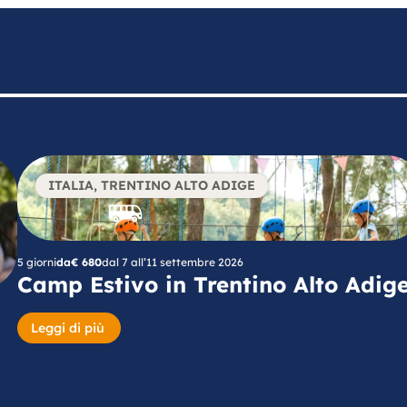
ITALIA
,
TRENTINO ALTO ADIGE
5 giorni
da
€ 680
dal 7 all’11 settembre 2026
Camp Estivo in Trentino Alto Adig
Leggi di più