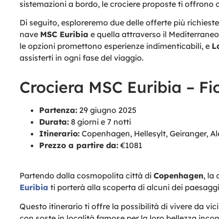
sistemazioni a bordo, le crociere proposte ti offrono 
Di seguito, esploreremo due delle offerte più richieste 
nave
MSC Euribia
e quella attraverso il Mediterrane
le opzioni promettono esperienze indimenticabili, e
L
assisterti in ogni fase del viaggio.
Crociera MSC Euribia – Fi
Partenza:
29 giugno 2025
Durata:
8 giorni e 7 notti
Itinerario:
Copenhagen, Hellesylt, Geiranger, Al
Prezzo a partire da:
€1081
Partendo dalla cosmopolita città di
Copenhagen
, la
Euribia
ti porterà alla scoperta di alcuni dei paesagg
Questo itinerario ti offre la possibilità di vivere da vic
con soste in località famose per la loro bellezza inco