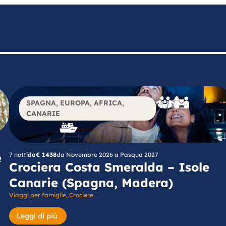
SPAGNA
,
EUROPA
,
AFRICA
,
CANARIE
e
7 notti
da
€ 1438
da Novembre 2026 a Pasqua 2027
Crociera Costa Smeralda – Isole
Canarie (Spagna, Madera)
Viaggi per famiglie
,
Crociere
Leggi di più