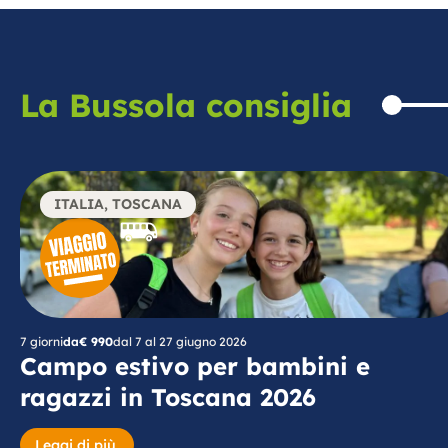
La Bussola consiglia
ITALIA
,
TOSCANA
7 giorni
da
€ 990
dal 7 al 27 giugno 2026
Campo estivo per bambini e
ragazzi in Toscana 2026
Leggi di più