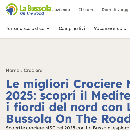
L'azienda
Il team
Diari di viagg
Turismo scolastico
Campi estivi
Vacanze studio
Home
»
Crociere
Le migliori Crociere 
2025: scopri il Medit
i fiordi del nord con 
Bussola On The Roa
Scopri le crociere MSC del 2025 con La Bussola: esplora f