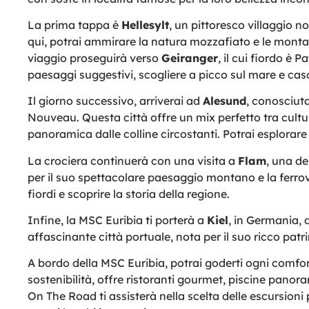
La prima tappa è
Hellesylt
, un pittoresco villaggio 
qui, potrai ammirare la natura mozzafiato e le monta
viaggio proseguirà verso
Geiranger
, il cui fiordo è
paesaggi suggestivi, scogliere a picco sul mare e ca
Il giorno successivo, arriverai ad
Alesund
, conosciuta
Nouveau. Questa città offre un mix perfetto tra cultura
panoramica dalle colline circostanti. Potrai esplorare
La crociera continuerà con una visita a
Flam
, una de
per il suo spettacolare paesaggio montano e la ferrov
fiordi e scoprire la storia della regione.
Infine, la MSC Euribia ti porterà a
Kiel
, in Germania, 
affascinante città portuale, nota per il suo ricco patr
A bordo della MSC Euribia, potrai goderti ogni comfor
sostenibilità, offre ristoranti gourmet, piscine panor
On The Road ti assisterà nella scelta delle escursioni p