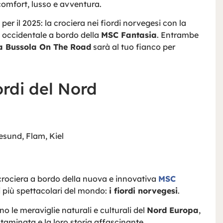
comfort, lusso e avventura.
per il 2025: la crociera nei fiordi norvegesi con la
o occidentale a bordo della
MSC Fantasia
. Entrambe
a Bussola On The Road
sarà al tuo fianco per
ordi del Nord
esund, Flam, Kiel
 crociera a bordo della nuova e innovativa
MSC
i più spettacolari del mondo:
i fiordi norvegesi
.
ino le meraviglie naturali e culturali del
Nord Europa
,
ntaminata e la loro storia affascinante.